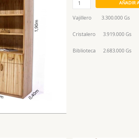
Biblioteca
AÑADIR 
Juego
de
Vajillero 3.300.000 Gs
Módulos
Mirno
Cristalero 3.919.000 Gs
cantidad
Biblioteca 2.683.000 Gs