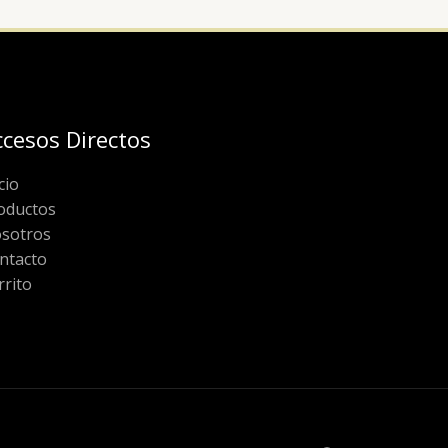
ccesos Directos
cio
oductos
sotros
ntacto
rrito