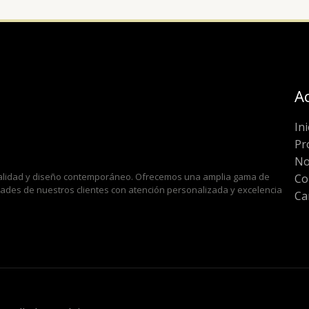
A
Ini
Pr
No
 calidad y diseño contemporáneo. Ofrecemos una amplia gama de
Co
idades de nuestros clientes con atención personalizada y excelencia
Ca