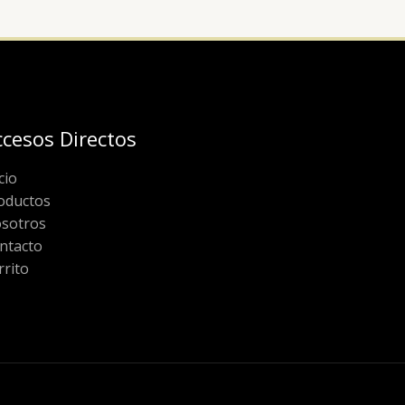
ccesos Directos
cio
oductos
sotros
ntacto
rrito