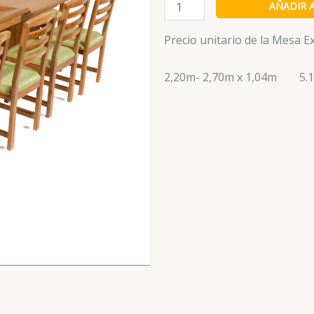
Mesa
AÑADIR 
Extensible
Euronovel
Precio unitario de la Mesa E
(sin
sillas)
2,20m- 2,70m x 1,04m 5.1
cantidad