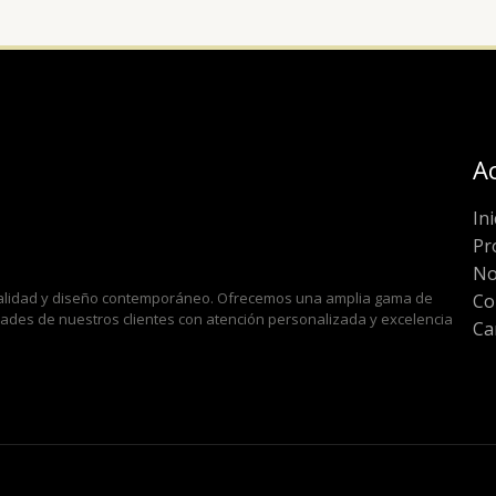
A
Ini
Pr
No
 calidad y diseño contemporáneo. Ofrecemos una amplia gama de
Co
idades de nuestros clientes con atención personalizada y excelencia
Ca