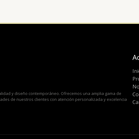
A
Ini
Pr
No
 calidad y diseño contemporáneo. Ofrecemos una amplia gama de
Co
idades de nuestros clientes con atención personalizada y excelencia
Ca