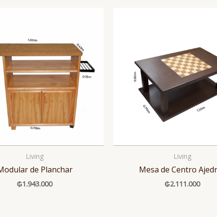
Living
Living
Modular de Planchar
Mesa de Centro Ajed
₲
1.943.000
₲
2.111.000