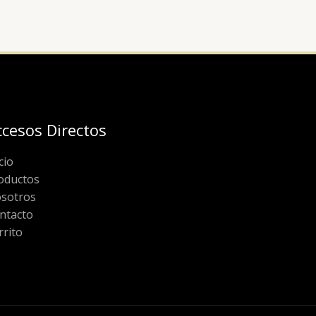
ccesos Directos
cio
oductos
sotros
ntacto
rrito