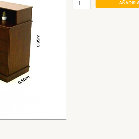
Mesa
AÑADIR 
TV
Plasma
Señorial
cantidad