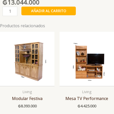
₲
13.044.000
Modular
AÑADIR AL CARRITO
Señorial
cantidad
Productos relacionados
Living
Living
Modular Festiva
Mesa TV Performance
₲
8.393.000
₲
4.425.000