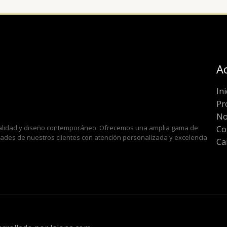
A
Ini
Pr
No
 calidad y diseño contemporáneo. Ofrecemos una amplia gama de
Co
idades de nuestros clientes con atención personalizada y excelencia
Ca