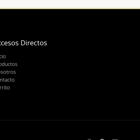
ccesos Directos
cio
oductos
sotros
ntacto
rrito