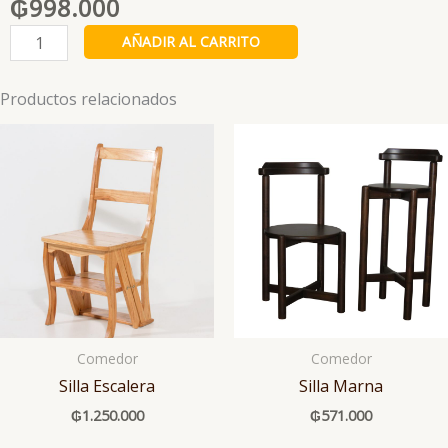
₲
998.000
Silla
AÑADIR AL CARRITO
Canadiense
cantidad
Productos relacionados
Comedor
Comedor
Silla Escalera
Silla Marna
₲
1.250.000
₲
571.000