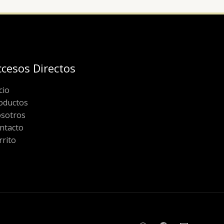
ccesos Directos
cio
oductos
sotros
ntacto
rrito