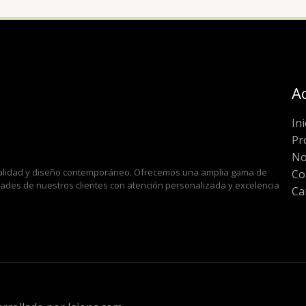
A
Ini
Pr
No
 calidad y diseño contemporáneo. Ofrecemos una amplia gama de
Co
idades de nuestros clientes con atención personalizada y excelencia
Ca