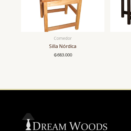
Comedor
Silla Nórdica
₲
683.000