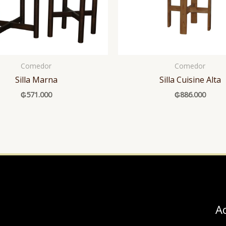
Comedor
Comedor
Silla Marna
Silla Cuisine Alta
₲
571.000
₲
886.000
A