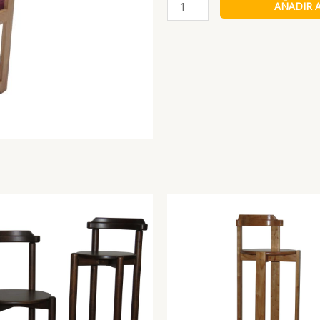
Silla
AÑADIR 
Paramel
cantidad