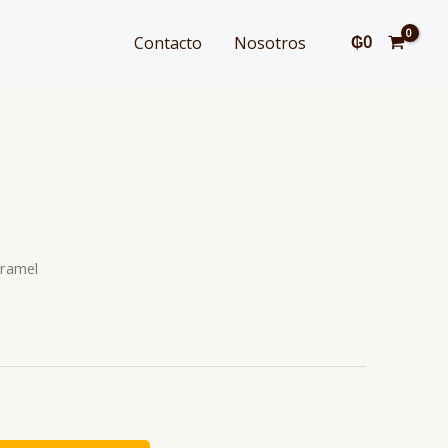
₲
0
Contacto
Nosotros
aramel